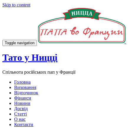
Skip to content
Toggle navigation
Тато у Ницці
Спільнота російських пап у Франції
Головна
Виховання
Відпочинок
Фінанси
Новини
Досвід
Статті
О нас
Контакти