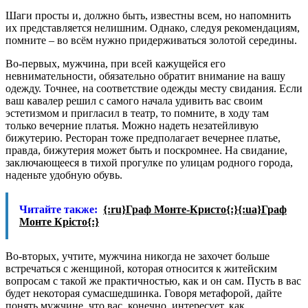
Шаги просты и, должно быть, известны всем, но напомнить
их представляется нелишним. Однако, следуя рекомендациям,
помните – во всём нужно придерживаться золотой середины.
Во-первых, мужчина, при всей кажущейся его
невнимательности, обязательно обратит внимание на вашу
одежду. Точнее, на соответствие одежды месту свидания. Если
ваш кавалер решил с самого начала удивить вас своим
эстетизмом и пригласил в театр, то помните, в ходу там
только вечерние платья. Можно надеть незатейливую
бижутерию. Ресторан тоже предполагает вечернее платье,
правда, бижутерия может быть и поскромнее. На свидание,
заключающееся в тихой прогулке по улицам родного города,
наденьте удобную обувь.
Читайте также:
{:ru}Граф Монте-Кристо{:}{:ua}Граф
Монте Крісто{:}
Во-вторых, учтите, мужчина никогда не захочет больше
встречаться с женщиной, которая относится к житейским
вопросам с такой же практичностью, как и он сам. Пусть в вас
будет некоторая сумасшедшинка. Говоря метафорой, дайте
понять мужчине, что вас, конечно, интересует, как