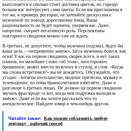
выполняется и сколько стоит доставка цветов, но гораздо
больше вас интересуют сами цветы. Если вы приглашены в
тот же, к примеру, ресторан, не затевайте дискуссию с
мужчиной по поводу дороговизны блюд. Ваша
рациональность не будет оценена, уверяем вас. Даже,
напротив, сыграет негативную роль. Перспективы
повторного свидания можно уже не ждать.
В-третьих, не допустите, чтобы мужчина подумал, будто бы
ваша цель – «непременно замуж». Загса мужчины боятся, как
огня! У вас на первом свидании, скорее всего, и нет таких
планов, но малейшее слово «об этом», неосторожно
брошенное, может ввести мужчину в ступор, и слов: «Когда
мы снова встретимся?» вы не дождётесь. Обсуждайте, что
угодно – визиты инопланетян, модные прически, музыку и
телевидение, но темы бракосочетания избегайте. Даже в
разговоре о третьих лицах. Не должно на первом свидании
звучать фраз вроде «а вот, когда моя подружка выходила
замуж». Даже если вы хотите рассказать что-то
анекдотическое. Найдите юмор в чём-нибудь другом.
Читайте также:
Как можно соблазнить любую
девушку - рабочий способ