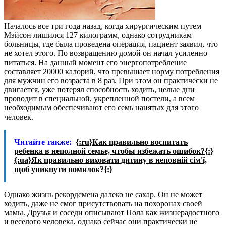
Началось все три года назад, когда хирургическим путем
Мэйсон лишился 127 килограмм, однако сотрудникам
больницы, где была проведена операция, пациент заявил, что
не хотел этого. По возвращению домой он начал усиленно
питаться. На данный момент его энергопотребление
составляет 20000 калорий, что превышает норму потребления
для мужчин его возраста в 8 раз. При этом он практически не
двигается, уже потерял способность ходить, целые дни
проводит в специальной, укрепленной постели, а всем
необходимым обеспечивают его семь нанятых для этого
человек.
Читайте также:
{:ru}Как правильно воспитать
ребенка в неполной семье, чтобы избежать ошибок?{:}
{:ua}Як правильно виховати дитину в неповній сім'ї,
щоб уникнути помилок?{:}
Однако жизнь рекордсмена далеко не сахар. Он не может
ходить, даже не смог присутствовать на похоронах своей
мамы. Друзья и соседи описывают Пола как жизнерадостного
и веселого человека, однако сейчас они практически не