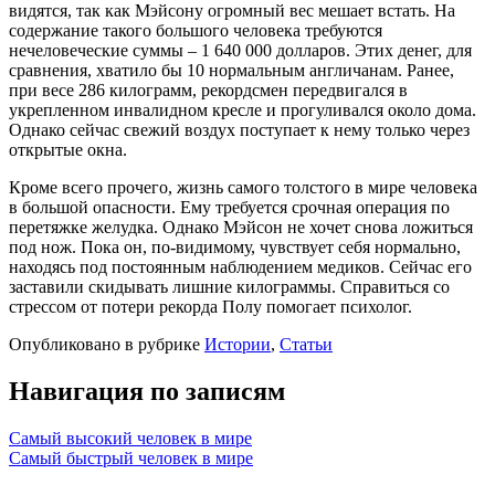
видятся, так как Мэйсону огромный вес мешает встать. На
содержание такого большого человека требуются
нечеловеческие суммы – 1 640 000 долларов. Этих денег, для
сравнения, хватило бы 10 нормальным англичанам. Ранее,
при весе 286 килограмм, рекордсмен передвигался в
укрепленном инвалидном кресле и прогуливался около дома.
Однако сейчас свежий воздух поступает к нему только через
открытые окна.
Кроме всего прочего, жизнь самого толстого в мире человека
в большой опасности. Ему требуется срочная операция по
перетяжке желудка. Однако Мэйсон не хочет снова ложиться
под нож. Пока он, по-видимому, чувствует себя нормально,
находясь под постоянным наблюдением медиков. Сейчас его
заставили скидывать лишние килограммы. Справиться со
стрессом от потери рекорда Полу помогает психолог.
Опубликовано в рубрике
Истории
,
Статьи
Навигация по записям
Самый высокий человек в мире
Самый быстрый человек в мире